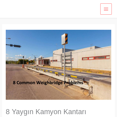
İçeriğe
atla
8 Yaygın Kamyon Kantarı