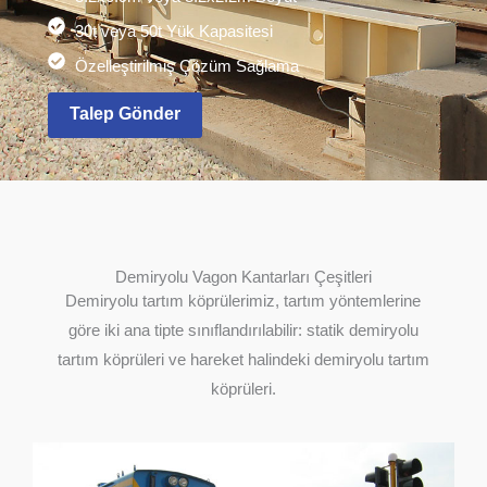
30t veya 50t Yük Kapasitesi
Özelleştirilmiş Çözüm Sağlama
Talep Gönder
Demiryolu Vagon Kantarları Çeşitleri
Demiryolu tartım köprülerimiz, tartım yöntemlerine
göre iki ana tipte sınıflandırılabilir: statik demiryolu
tartım köprüleri ve hareket halindeki demiryolu tartım
köprüleri.