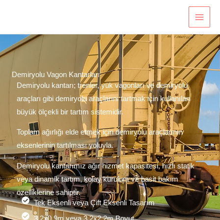
İçeriğe
atla
Demiryolu Vagon Kantarları
Demiryolu kantarı; trenler, yük vagonları ve demiryolu
araçları gibi demiryolu araçlarını tartmak için kullanılan
büyük ölçekli bir tartım sistemidir.
Toplam ağırlığı elde etmek için demiryolu araçlarının
eksenlerinin tartılması yoluyla.
Demiryolu kantarımız ağır hizmet kapasitesi, hızlı statik
veya dinamik tartım, kolay kurulum ve basit bakım
özelliklerine sahiptir.
Tek Eksenli veya Çift Eksenli Tasarım
3.2x0.9m veya 3.2x2.2m Boyut