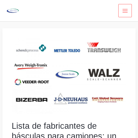
Ir
al
contenido
Lista de fabricantes de
básculas para camiones: un